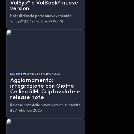
VolSys® e VolBook® nuove
versioni
Note di rilascio per le nuove versioni di
VolSys® (12.7.2), VolBook® (9.7.6)
Monday, February 27, 2023
Education
Aggiornamento:
integrazione con Giotto
Cellino SIM, Criptovalute e
release note
Release note delle nuove versioni rilasciate
il 27 febbraio 2023