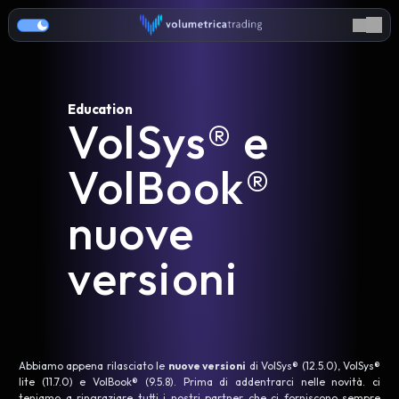
Education
VolSys® e
VolBook®
nuove
versioni
Abbiamo appena rilasciato le
nuove versioni
di VolSys® (12.5.0), VolSys®
lite (11.7.0) e VolBook® (9.5.8). Prima di addentrarci nelle novità. ci
teniamo a ringraziare tutti i nostri partner che ci forniscono sempre