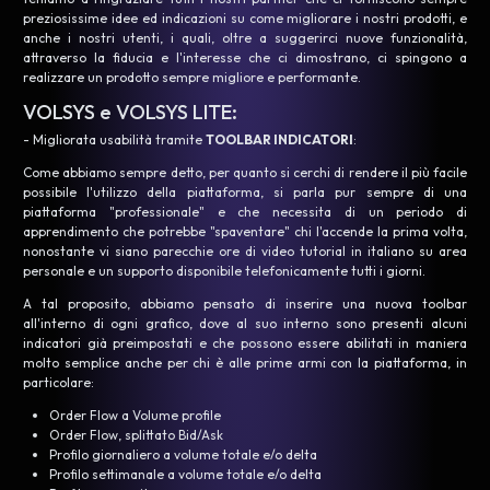
preziosissime idee ed indicazioni su come migliorare i nostri prodotti, e
anche i nostri utenti, i quali, oltre a suggerirci nuove funzionalità,
attraverso la fiducia e l'interesse che ci dimostrano, ci spingono a
realizzare un prodotto sempre migliore e performante.
VOLSYS e VOLSYS LITE
:
- Migliorata usabilità tramite
TOOLBAR INDICATORI
:
Come abbiamo sempre detto, per quanto si cerchi di rendere il più facile
possibile l'utilizzo della piattaforma, si parla pur sempre di una
piattaforma "professionale" e che necessita di un periodo di
apprendimento che potrebbe "spaventare" chi l'accende la prima volta,
nonostante vi siano parecchie ore di video tutorial in italiano su area
personale e un supporto disponibile telefonicamente tutti i giorni.
A tal proposito, abbiamo pensato di inserire una nuova toolbar
all'interno di ogni grafico, dove al suo interno sono presenti alcuni
indicatori già preimpostati e che possono essere abilitati in maniera
molto semplice anche per chi è alle prime armi con la piattaforma, in
particolare:
Order Flow a Volume profile
Order Flow, splittato Bid/Ask
Profilo giornaliero a volume totale e/o delta
Profilo settimanale a volume totale e/o delta